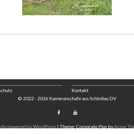
schutz
Kontakt
© 2022 - 2026 Kamerunschafe aus Schloßau DV
dly powered by WordPress
|
Theme: Corporate Plus by
Acme Th